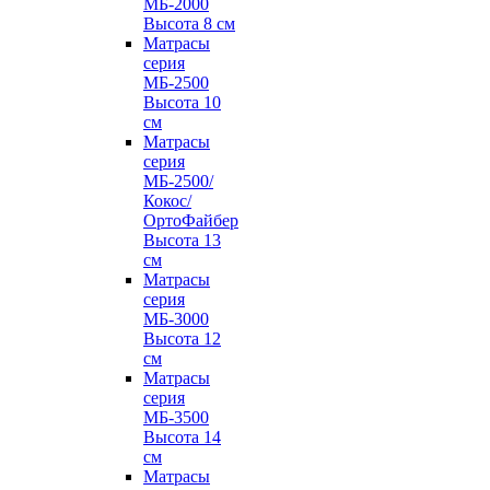
МБ-2000
Высота 8 см
Матрасы
серия
МБ-2500
Высота 10
см
Матрасы
серия
МБ-2500/
Кокос/
ОртоФайбер
Высота 13
см
Матрасы
серия
МБ-3000
Высота 12
см
Матрасы
серия
МБ-3500
Высота 14
см
Матрасы