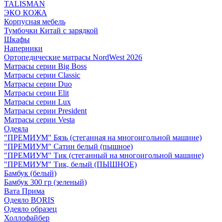
TALISMAN
ЭКО КОЖА
Корпусная мебель
Тумбочки Китай с зарядкой
Шкафы
Наперники
Ортопедические матрасы NordWest 2026
Матрасы серии Big Boss
Матрасы серии Classic
Матрасы серии Duo
Матрасы серии Elit
Матрасы серии Lux
Матрасы серии President
Матрасы серии Vesta
Одеяла
"ПРЕМИУМ" Бязь (стеганная на многоигольной машине)
"ПРЕМИУМ" Сатин белый (пышное)
"ПРЕМИУМ" Тик (стеганный на многоигольной машине)
"ПРЕМИУМ" Тик, белый (ПЫШНОЕ)
Бамбук (белый)
Бамбук 300 гр (зеленый)
Вата Прима
Одеяло BORIS
Одеяло образец
Холлофайбер