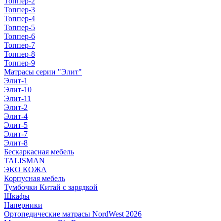
Топпер-2
Топпер-3
Топпер-4
Топпер-5
Топпер-6
Топпер-7
Топпер-8
Топпер-9
Матрасы серии "Элит"
Элит-1
Элит-10
Элит-11
Элит-2
Элит-4
Элит-5
Элит-7
Элит-8
Бескаркасная мебель
TALISMAN
ЭКО КОЖА
Корпусная мебель
Тумбочки Китай с зарядкой
Шкафы
Наперники
Ортопедические матрасы NordWest 2026