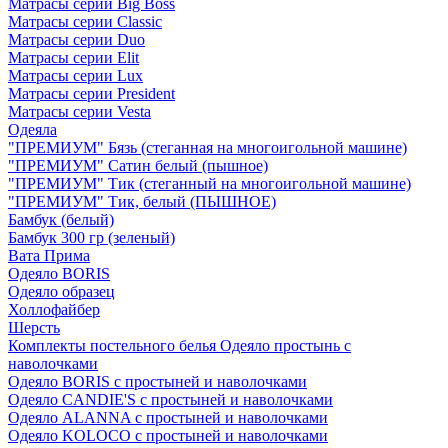
Матрасы серии Big Boss
Матрасы серии Classic
Матрасы серии Duo
Матрасы серии Elit
Матрасы серии Lux
Матрасы серии President
Матрасы серии Vesta
Одеяла
"ПРЕМИУМ" Бязь (стеганная на многоигольной машине)
"ПРЕМИУМ" Сатин белый (пышное)
"ПРЕМИУМ" Тик (стеганный на многоигольной машине)
"ПРЕМИУМ" Тик, белый (ПЫШНОЕ)
Бамбук (белый)
Бамбук 300 гр (зеленый)
Вата Прима
Одеяло BORIS
Одеяло образец
Холлофайбер
Шерсть
Комплекты постельного белья Одеяло простынь с
наволочками
Одеяло BORIS с простыней и наволочками
Одеяло CANDIE'S с простыней и наволочками
Одеяло ALANNA с простыней и наволочками
Одеяло KOLOCO с простыней и наволочками