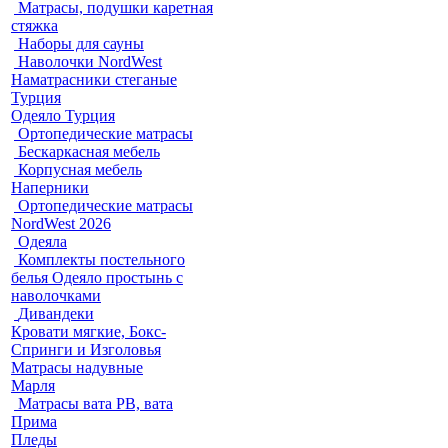
Матрасы, подушки каретная
стяжка
Наборы для сауны
Наволочки NordWest
Наматрасники стеганые
Турция
Одеяло Турция
Ортопедические матрасы
Бескаркасная мебель
Корпусная мебель
Наперники
Ортопедические матрасы
NordWest 2026
Одеяла
Комплекты постельного
белья Одеяло простынь с
наволочками
Дивандеки
Кровати мягкие, Бокс-
Спринги и Изголовья
Матрасы надувные
Марля
Матрасы вата РВ, вата
Прима
Пледы