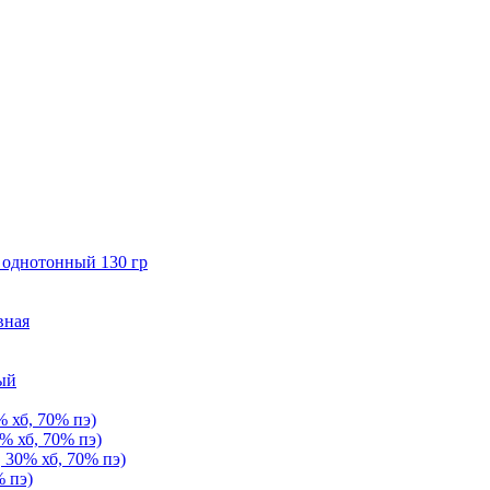
 однотонный 130 гр
вная
ый
 хб, 70% пэ)
% хб, 70% пэ)
 30% хб, 70% пэ)
% пэ)