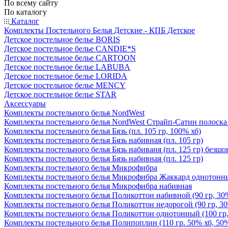
По всему сайту
По каталогу
Каталог
Комплекты Постельного Белья Детские - КПБ Детское
Детское постельное белье BORIS
Детское постельное белье CANDIE*S
Детское постельное белье CARTOON
Детское постельное белье LABUBA
Детское постельное белье LORIDA
Детское постельное белье MENCY
Детское постельное белье STAR
Аксессуары
Комплекты постельного белья NordWest
Комплекты постельного белья NordWest Страйп-Сатин полоска
Комплекты постельного белья Бязь (пл. 105 гр, 100% хб)
Комплекты постельного белья Бязь набивная (пл. 105 гр)
Комплекты постельного белья Бязь набиваня (пл. 125 гр) безшо
Комплекты постельного белья Бязь набивная (пл. 125 гр)
Комплекты постельного белья Микрофибра
Комплекты постельного белья Микрофибра Жаккард однотонн
Комплекты постельного белья Микрофибра набивная
Комплекты постельного белья Поликоттон набивной (90 гр, 30%
Комплекты постельного белья Поликоттон недорогой (90 гр, 30
Комплекты постельного белья Поликоттон однотонный (100 гр,
Комплекты постельного белья Полипоплин (110 гр. 50% хб, 50