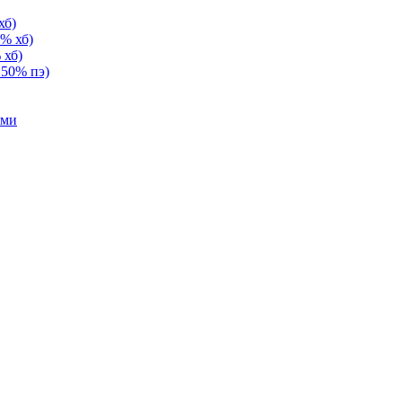
хб)
% хб)
 хб)
 50% пэ)
ами